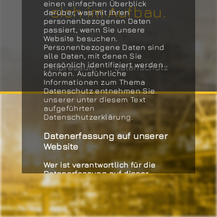
einen einfachen Überblick
sich im Aufbau.
darüber, was mit Ihren
personenbezogenen Daten
passiert, wenn Sie unsere
Website besuchen.
Personenbezogene Daten sind
alle Daten, mit denen Sie
persönlich identifiziert werden
Impressum
Datenschutz
können. Ausführliche
Informationen zum Thema
Datenschutz entnehmen Sie
unserer unter diesem Text
aufgeführten
Datenschutzerklärung.
Datenerfassung auf unserer
Website
Wer ist verantwortlich für die
Datenerfassung auf dieser
Website?
Die Datenverarbeitung auf
dieser Website erfolgt durch den
Websitebetreiber. Dessen